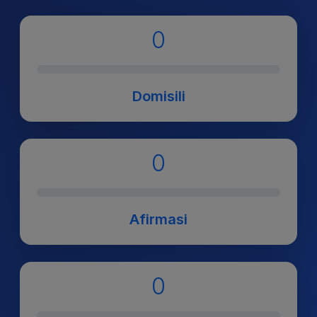
0
Domisili
0
Afirmasi
0